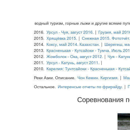
водный туризм, горные лыжи и другие всякие пу
2016.
Урсул - Чуя, август 2016.
|
Грузия, май 201
2015.
Хрящёвка 2015.
|
Снежная 2015. Фототчёт
2014.
Коксу, май 2014. Казахстан.
|
Шерегеш, ма
2013.
Красненькая - Кутсайоки - Тумча. Июль 20
2012.
Жомболок - Ока, август 2012.
|
Чуя - Катун
2011.
Урсул - Катунь, август 2011.
|
2010.
Карелия: Тунтсайоки - Красненькая - Кутсай
Реки Азии. Описание.
Чон Кемин. Киргизия.
|
Мал
Остальное.
Интеренсые отчеты по фрирайду.
|
П
Соревнования п