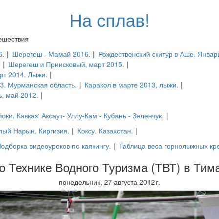
На сплав!
тешествия
6.
|
Шерегеш - Мамай 2016.
|
Рождественский скитур в Аше. Январ
.
|
Шерегеш и Приисковый, март 2015.
|
рт 2014. Лыжи.
|
13. Мурманская область.
|
Каракол в марте 2013, лыжи.
|
ь, май 2012.
|
оки. Кавказ: Аксаут- Уллу-Кам - Кубань - Зеленчук.
|
ый Нарын. Киргизия.
|
Коксу. Казахстан.
|
одборка видеоуроков по каякингу.
|
Таблица веса горнолыжных кр
о Технике Водного Туризма (ТВТ) в Тим
понедельник, 27 августа 2012 г.