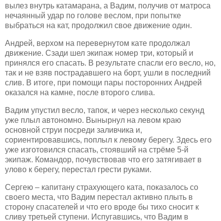
вылез внутрь катамарана, а Вадим, получив от матроса
нечаянный удар по голове веслом, при попытке
выбраться на кат, продолжил свое движение один.
Андрей, верхом на перевернутом кате продолжал
движение. Сзади шел экипаж номер три, который и
принялся его спасать. В результате спасли его весло, но,
так и не взяв пострадавшего на борт, ушли в последний
слив. В итоге, при помощи пары посторонних Андрей
оказался на камне, после второго слива.
Вадим упустил весло, тапок, и через несколько секунд
уже плыл автономно. Вынырнул на левом краю
основной струи посреди заливчика и,
сориентировавшись, поплыл к левому берегу. Здесь его
уже изготовился спасать, стоявший на стрёме 5-й
экипаж.
Командор, почувствовав что его затягивает в
улово к берегу,
перестал грести руками.
Сергею – капитану страхующего ката, показалось со
своего места, что Вадим перестал активно плыть в
сторону спасателей и что его вроде бы тихо сносит к
сливу третьей ступени. Испугавшись, что Вадим в