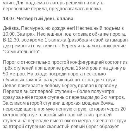
ужин. Д
ля подъема в лагерь решили натянуть
веревочные перила, предполагалась днёвка.
18.07. Четвёртый день сплава
Днёвка. Пасмурно, но дождя нет! Неспешный подъём в
10.00. Завтрак. Неспешная подготовка к обкатке порога.
В 12.30. все кроме 1 экипажа (разобрали свой катамаран
для ремонта) спустились к берегу и началось покорение
“Сомнительного”.
Порог с относительно простой конфигурацией состоит из
трёх ступеней при ширине русла 15 метров и на длину в
50 метров. На входе посреди порога несколько
обливных камней, разделяющих поток на две струи.
Левая притирает к левому берегу, правая к правому.
Перепад высот первой ступени – более полуметра,
сразу за ней вторая ступень с перепадом до 2-х метров.
За сливом второй ступени широкая мощная бочка,
переходящая в прямую пенную струю, которая через 20
метров образует спокойный пологий слив третьей
ступени на перепаде высот около метра. Слева от струи
за второй ступенью скалистый левый берег образует