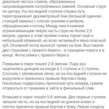
довольно чистых сливов, образованных
нагромождением полуобливных камней. Основная струя
по центру. На последней ступени справа путь
перегораживает двухметровый бом (большой одиноко
стоящий камень) с плоски гранями и ребром,
обращёнными к потоку. Между ним и камнем
ограничивающим левую часть струи не более 2,5
метров, однако в этом проёме слева торчит ещё и
небольшой обливной, но ясно читаемый и явно опасный
зуб. Основной поток выносит прямо на бом. Выставили
две страховки с правого берега – в середине порога и в
конце. Фотосъёмка с правого берега.
Первыми в порог пошёл 2-й экипаж. Пару раз
зацепились днищем на входе в 1 ступень и 2 ступень.
Сползли с обливников легко, но на последней ступени не
вырулили и прижались правым бортом к бому.
Несколько подёргались проползли чуть вперёд, сумели
оторваться от прижима и зайти в финальный слив.
Вторыми в порог пошёл 5-й экипаж. Две первые ступени
прошли чисто, но на последней не дожали влево и
плотно прилипли правым бортом к бому. Левую гондолу