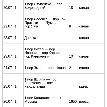
1 пор Ступентка — пор
20.07
1
Водопадный
18
сплав
1 пор Лесенка — пор Три
Протоки — р Тумча —
21.07
1
пор Яма
8
сплав
22.07
1
Дневка
сплав
1 пор Котел — пор
Ночной — пор Карниз —
23.07
1
пор Каньонный
10
сплав
24.07
1
1 пор Змея — пор Шляпа
2
сплав
1 пор Шляпа — пос
Зареченск — пос
25.07
1
Кандалакша
катер
1 пос Кандалакша — г
26.07
1
Москва
1650
поезд