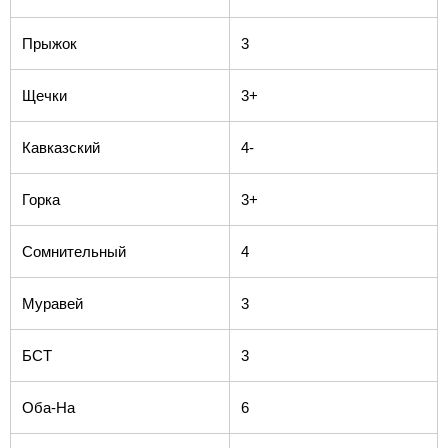
Прыжок
3
Щечки
3+
Кавказский
4-
Горка
3+
Сомнительный
4
Муравей
3
БСТ
3
Оба-На
6