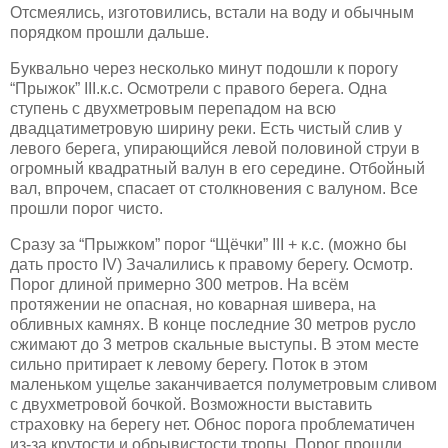
Отсмеялись, изготовились, встали на воду и обычным
порядком прошли дальше
.
Буквально через несколько минут подошли к порогу
“Прыжок” III.к.с. Осмотрели с правого берега. Одна
ступень с двухметровым перепадом на всю
двадцатиметровую ширину реки. Есть чистый слив у
левого берега, упирающийся левой половиной струи в
огромный квадратный валун в его середине. Отбойный
вал, впрочем, спасает от столкновения с валуном. Все
прошли порог чисто.
Сразу за “Прыжком” порог “Щёчки” III + к.с. (можно бы
дать просто IV) Зачалились к правому берегу. Осмотр.
Порог длиной примерно 300 метров. На всём
протяжении не опасная, но коварная шивера, на
обливных камнях. В конце последние 30 метров русло
сжимают до 3 метров скальные выступы. В этом месте
сильно притирает к левому берегу. Поток в этом
маленьком ущелье заканчивается полуметровым сливом
с двухметровой бочкой. Возможности выставить
страховку на берегу нет. Обнос порога
проблематичен
из-за крутости и обрывистости тропы.
Порог прошли