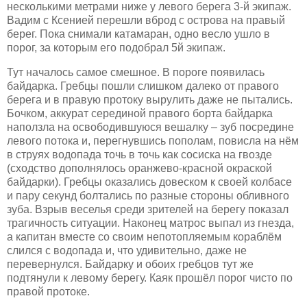
несколькими метрами ниже у левого берега 3-й экипаж.
Вадим с Ксенией перешли вброд с острова на правый
берег.
Пока снимали катамаран, одно весло ушло в
порог, за которым его подобрал 5й экипаж.
Тут началось самое смешное. В пороге появилась
байдарка. Гребцы пошли слишком далеко от правого
берега и в правую протоку вырулить даже не пытались.
Бочком, аккурат серединой правого борта байдарка
наползла на освободившуюся вешалку – зуб посредине
левого потока и, перегнувшись пополам, повисла на нём
в струях водопада точь в точь как сосиска на гвозде
(сходство дополнялось оранжево-красной окраской
байдарки). Гребцы оказались довеском к своей колбасе
и пару секунд болтались по разные стороны обливного
зуба. Взрыв веселья среди зрителей на берегу показал
трагичность ситуации. Наконец матрос выпал из гнезда,
а капитан вместе со своим непотопляемым кораблём
слился с водопада и, что удивительно, даже не
перевернулся. Байдарку и обоих гребцов тут же
подтянули к левому берегу. Каяк прошёл порог чисто по
правой протоке.