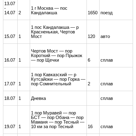
13.07
-
1 г Москва — пос
14.07
2
Кандалакша
1650
поезд
1 пос Кандалакша — р
Красненькая, Чертов
15.07
1
Мост
120
авто
Чертов Мост — пор
Короткий — пор Прыжок
16.07
1
— пор Щечки
6
сплав
1 пор Кавказский — р
Кутсайоки — пор Горка —
17.07
1
пор Сомнительный
2
сплав
18.07
1
Дневка
сплав
1 пор Муравей — пор
БСТ — пор Обана — пор
Маманя — пор Тесный —
19.07
1
10 км за пор Тесный
16
сплав