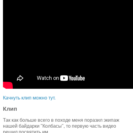
Качнуть клип можно тут.
Клип
Так как больше всего в походе меня поразил экипаж
нашей байдарки "Колбасы", то первую часть видео
решил посвятить им.