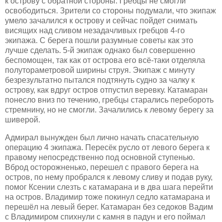
к острову с обратной стороны. Гребцы не смогли
освободиться. Зрители со стороны подумали, что экипаж
умело зачалился к острову и сейчас пойдет снимать
висящих над
сливом
незадачливых гребцов 4-го
экипажа. С берега пошли разумные советы как это
лучше сделать. 5-й экипаж однако был совершенно
беспомощен, так как от острова его всё-таки отделяла
полутораметровой ширины струя. Экипаж с минуту
безрезультатно пытался подтянуть судно за чалку к
острову, как вдруг остров отпустил веревку. Катамаран
понесло вниз по течению, гребцы старались перебороть
стремнину, но не смогли. Зачалились к левому берегу за
шиверой.
Адмирал
вынужден был лично начать спасательную
операцию 4 экипажа.
П
ересёк русло от левого берега к
правому непосредственно под основной ступенью.
Вброд осторожненько, перешел с правого берега на
остров, по нему пробрался к левому сливу и подав руку,
помог Ксении слезть с катамарана и в два шага перейти
на остров. Владимир тоже покинул седло катамарана и
перешёл на левый берег. Катамаран без седоков Вадим
с Владимиром спихнули с камня в падун и его поймал