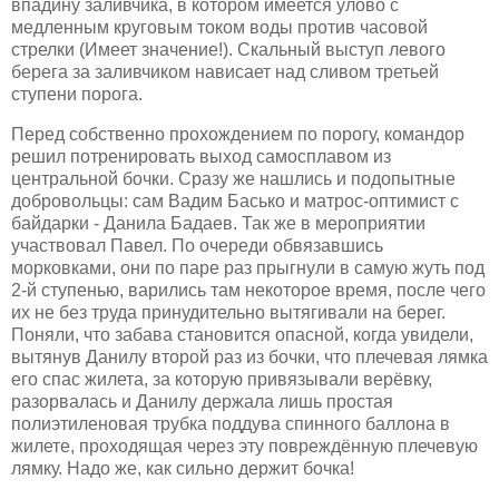
впадину заливчика, в котором имеется улово с
медленным круговым током воды против часовой
стрелки (Имеет значение!). Скальный выступ левого
берега за заливчиком нависает над сливом третьей
ступени порога.
Перед собственно прохождением по порогу, командор
решил потренировать выход самосплавом из
центральной бочки. Сразу же нашлись и подопытные
добровольцы: сам Вадим Басько и матрос-оптимист с
байдарки - Данила Бадаев. Так же в мероприятии
участвовал Павел. По очереди обвязавшись
морковками, они по паре раз прыгнули в самую жуть под
2-й ступенью, варились там некоторое время, после чего
их не без труда принудительно вытягивали на берег.
Поняли, что забава становится опасной, когда увидели,
вытянув Данилу второй раз из бочки, что плечевая лямка
его
спас жилета
, за которую привязывали верёвку,
разорвалась и Данилу держала лишь простая
полиэтиленовая трубка поддува спинного баллона в
жилете, проходящая через эту повреждённую плечевую
лямку. Надо же, как сильно держит бочка!