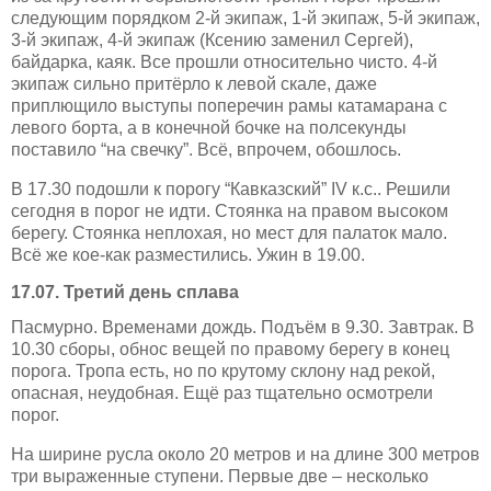
следующим порядком 2-й экипаж, 1-й экипаж, 5-й экипаж,
3-й экипаж, 4-й экипаж (Ксению заменил Сергей),
байдарка, каяк. Все прошли относительно чисто. 4-й
экипаж сильно притёрло к левой скале, даже
приплющило выступы поперечин рамы катамарана с
левого борта, а в конечной бочке на полсекунды
поставило “на свечку”. Всё, впрочем, обошлось.
В 17.30 подошли к порогу “Кавказский” IV к.с.. Решили
сегодня в порог не идти. Стоянка на правом высоком
берегу. Стоянка неплохая, но мест для палаток мало.
Всё же кое-как разместились. Ужин в 19.00.
17.07. Третий день сплава
Пасмурно. Временами дождь. Подъём в 9.30. Завтрак. В
10.30 сборы, обнос вещей по правому берегу в конец
порога. Тропа есть, но по крутому склону над рекой,
опасная, неудобная. Ещё раз тщательно осмотрели
порог.
На ширине русла около 20 метров и на длине 300 метров
три выраженные ступени. Первые две – несколько