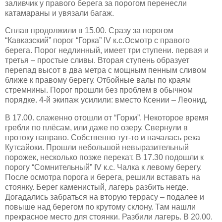
заливчик у правого берега за порогом перенесли
катамараны и увязали багаж.
Сплав продолжили в 15.00. Сразу за порогом
“Кавказский” порог “Горка” IV к.с.Осмотр с правого
берега. Порог недлинный, имеет три ступени.
перв
ая и
третья
– простые сливы. Вторая ступень образует
перепад высот в два метра с мощным пенным сливом
ближе к правому берегу. Отбойные валы по краям
стремнины. Порог прошли без проблем в обычном
порядке. 4-й экипаж усилили: вместо Ксении – Леонид.
В 17.00. слаженно отошли от “Горки”. Некоторое время
гребли по плёсам, или даже по озеру. Свернули в
протоку направо. Собственно тут-то и началась река
Кутсайоки. Прошли небольшой невыразительный
порожек, несколько позже перекат. В 17.30 подошли к
порогу “Сомнительный” IV к.с. Чалка к левому берегу.
После осмотра порога и берега, решили вставать на
стоянку. Берег каменистый, лагерь разбить негде.
Догадались забраться на вторую террасу – подалее и
повыше над берегом по крутому склону. Там нашли
прекрасное место для стоянки. Разбили лагерь. В 20.00.