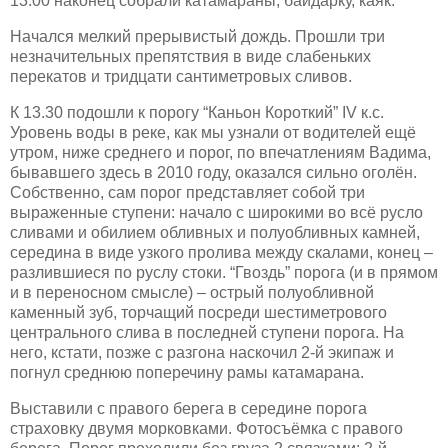
13.00 наконец собрали катамараны, байдарку, каяк.
Начался мелкий прерывистый дождь. Прошли
три
незначительных препятствия в виде слабеньких
перекатов и
тридцати
сантиметровых сливов.
К 13.30 подошли к порогу “Каньон Короткий” IV к.с.
Уровень воды в реке, как мы узнали от водителей ещё
утром, ниже среднего и порог, по впечатлениям Вадима,
бывавшего здесь в 2010 году, оказался сильно оголён.
Собственно, сам порог представляет собой три
выраженные ступени: начало с широкими во всё русло
сливами и обилием обливных и полуобливных камней,
середина в виде узкого пролива между скалами, конец –
разлившиеся по руслу стоки. “Гвоздь” порога (и в прямом
и в переносном смысле) – острый полуобливной
каменный зуб, торчащий посреди шестиметрового
центрального слива в последней ступени порога. На
него, кстати, позже с разгона наскочил 2-й экипаж и
погнул среднюю поперечину рамы катамарана.
Выставили с правого берега в середине порога
страховку двумя морковками.
Фотосъёмка
с правого