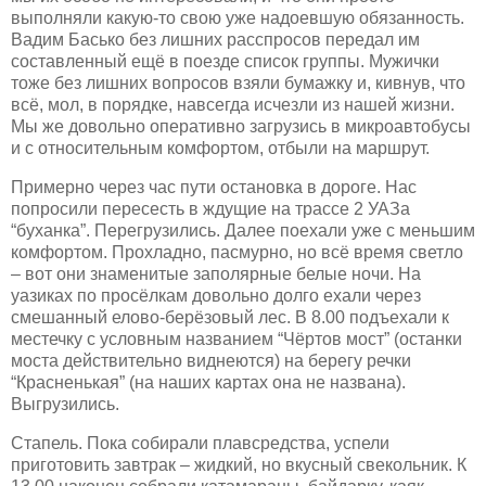
выполняли какую-то свою уже надоевшую обязанность.
Вадим Басько без лишних расспросов передал им
составленный ещё в поезде список группы. Мужички
тоже без лишних вопросов взяли бумажку и, кивнув, что
всё, мол, в порядке, навсегда исчезли из нашей жизни.
Мы же довольно оперативно загрузись в микроавтобусы
и с относительным комфортом, отбыли на маршрут.
Примерно через час пути остановка в дороге. Нас
попросили пересесть в ждущие на трассе 2 УАЗа
“буханка”. Перегрузились. Далее поехали уже с меньшим
комфортом.
Прохладно, пасмурно, но всё время светло
– вот они знаменитые заполярные белые ночи. На
уазиках по просёлкам довольно долго е
х
али через
смеш
а
нный елово-берёзовый лес. В 8.00 подъехали к
местечку с условным названием “Чёртов мост” (останки
моста действительно виднеются) на берегу речки
“Красненькая” (на наших картах она не названа).
Выгрузились.
Стапель. Пока собирали плавсредства, успели
приготовить завтрак – жидкий, но вкусный свекольник. К