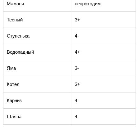
Маманя
непроходим
Тесный
3+
Ступенька
4-
Водопадный
4+
Яма
3-
Котел
3+
Карниз
4
Шляпа
4-