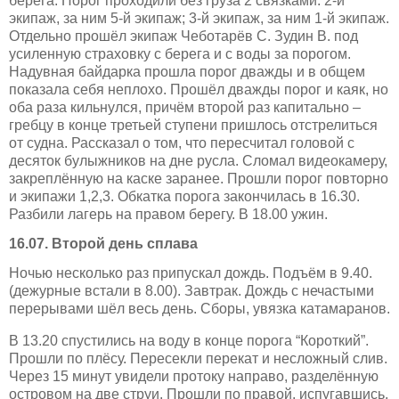
берега. Порог проходили без груза 2 связками: 2-й
экипаж, за ним 5-й экипаж; 3-й экипаж, за ним 1-й экипаж.
Отдельно прошёл экипаж Чеботарёв С. Зудин В. под
усиленную страховку с берега и с воды за порогом.
Надувная
б
айдарка прошла порог дважды и в общем
показала себя неплохо. Прошёл дважды порог и каяк, но
оба раза кильнулся, причём второй раз капитально –
гребцу в конце третьей ступени пришлось отстрел
и
ться
от судна. Рассказал о том, что пересчитал головой с
десяток булыжников на дне русла. Сломал видеокамеру,
закреплённую на каске заранее. Прошли порог повторно
и экипажи 1,2,3.
Обкатка порога закончилась в 16.30.
Разбили лагерь на правом берегу. В 18.00 ужин.
16.07. Второй день сплава
Ночью несколько раз припускал дождь. Подъём в 9.40.
(дежурные встали в 8.00). Завтрак. Дождь с нечастыми
перерывами шёл весь день. Сборы, увязка катамаранов.
В 13.20 спустились на воду в конце порога “Короткий”.
Прошли по плёсу. Пересекли перекат и несложный слив.
Через 15 минут увидели протоку направо, разделённую
островом на две струи. Прошли по правой, испугавшись,