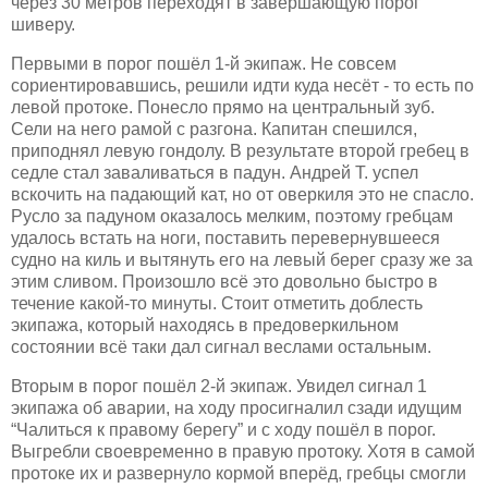
через 30 метров переходят в завершающую порог
шиверу.
Первыми в порог пошёл 1-й экипаж. Не совсем
сориентировавшись, решили идти куда несёт - то есть по
левой протоке. Понесло прямо на центральный зуб.
Сели на него рамой с разгона. Капитан спешился,
приподнял левую гондолу. В результате второй гребец в
седле стал заваливаться в падун. Андрей Т. успел
вскочить на падающий кат, но от оверкиля это не спасло.
Русло за падуном оказалось мелким, поэтому гребцам
удалось встать на ног
и,
поставить перевернувшееся
судно на киль и вытянуть его на левый берег сразу же за
этим сливом. Произошло всё это довольно быстро в
течение какой-то минуты. Стоит отмет
ить доблесть
экипажа, который находясь в предоверкильном
состоянии всё таки дал сигнал веслами остальным.
Вторым в порог пошёл 2-й экипаж. Увидел сигнал 1
экипажа об аварии, на ходу просигналил сзади идущим
“Чалиться к правому берегу” и с ходу пошёл в порог.
Выгребли своевременно в правую протоку. Хотя в самой
протоке их и развернуло кормой вперёд, гребцы смогли