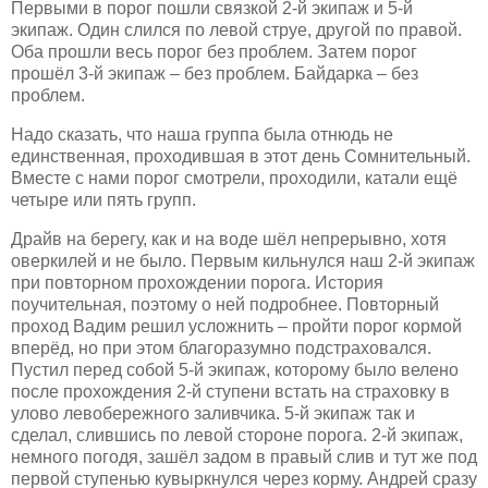
Первыми в порог пошли связкой 2-й экипаж и 5-й
экипаж. Один слился по левой струе, другой по правой.
Оба прошли весь порог без проблем. Затем порог
прошёл 3-й экипаж – без проблем. Байдарка – без
проблем.
Надо сказать, что наша группа была отнюдь не
единственная, проходившая в этот день
Сомнительный
.
Вместе с нами порог смотрели, проходили, катали ещё
четыре или пять групп.
Драйв на берегу, как и на воде шёл непрерывно, хотя
оверкилей и не было. Первым кильнулся наш 2-й экипаж
при повторном прохождении порога. История
поучительная, поэтому о ней подробнее. Повторный
проход Вадим решил усложнить – пройти порог кормой
вперёд, но при этом благоразумно подстраховался.
Пустил перед собой 5-й экипаж, которому было велено
после прохождения 2-й ступени встать на страховку в
улово
левобережного
заливчика. 5-й экипаж так и
сделал, слившись по левой стороне порога. 2-й экипаж,
немного погодя, зашёл задом в правый слив и тут же под
первой ступенью кувыркнулся через корму.
Андрей сразу