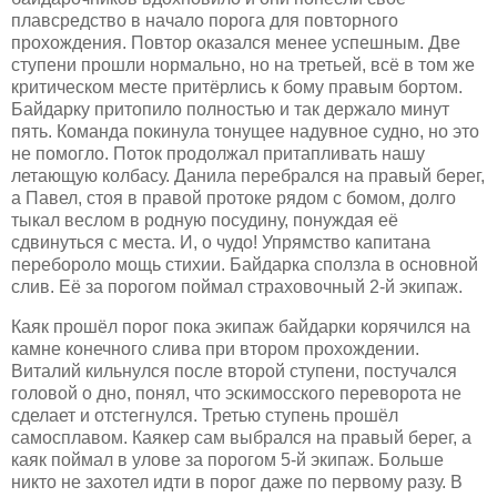
плавсредство в начало порога для повторного
прохождения. Повтор оказался менее успешным. Две
ступени прошли нормально, но на третьей, всё в том же
критическом месте притёрлись к бому правым бортом.
Байдарку притопило полностью и так держало минут
пять. Команда покинула тонущее надувное судно, но это
не помогло. Поток продолжал притапливать нашу
летающую колбасу. Данила перебрался на правый берег,
а Павел, стоя в правой протоке рядом с бомом, долго
тыкал веслом в родную посудину, понуждая её
сдвинуться с места. И, о чудо! Упрямство капитана
перебороло мощь стихии. Байдарка сползла в основной
слив. Её за порогом поймал страховочный 2-й экипаж.
Каяк прошёл порог пока экипаж байдарки корячился на
камне конечного слива при втором прохождении.
Виталий кильнулся после второй ступени, постучался
головой о дно, понял, что эскимосского переворота не
сделает и отстегнулся. Третью ступень прошёл
самосплавом. Каякер сам выбрался на правый берег, а
каяк поймал в улове за порогом 5-й экипаж. Больше
никто не захотел идти в порог даже по первому разу. В