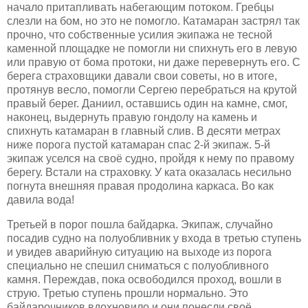
начало притапливать набегающим потоком. Гребцы
слезли на бом, но это не помогло. Катамаран застрял так
прочно, что собственные усилия экипажа не тесной
каменной площадке не помогли ни спихнуть его в левую
или правую от бома протоки, ни даже перевернуть его. С
берега страховщики давали свои советы, но в итоге,
протянув весло, помогли Сергею перебраться на крутой
правый берег. Даниил, оставшись один на камне, смог,
наконец, выдернуть правую гондолу на камень и
спихнуть катамаран в главный слив. В десяти метрах
ниже порога пустой катамаран спас 2-й экипаж. 5-й
экипаж уселся на своё судно, пройдя к нему по правому
берегу. Встали на страховку. У ката оказалась несильно
погнута внешняя правая продолина каркаса. Во как
давила вода!
Третьей в порог пошла байдарка.
Экипаж,
случайно
посадив судно на полуобливник у входа в третью ступень
и
увидев аварийную ситуацию на выходе из порога
специально не спешил сниматься с полуобливного
камня.
Переждав, пока освободился проход, вошли в
струю. Третью ступень прошли нормально. Это
байдарочников вдохновило и они понесли своё