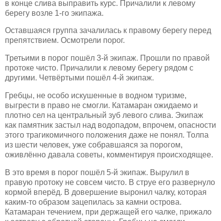
в конце слива выправить курс.
Причалили
к левому
берегу возле 1-го экипажа.
Оставшаяся группа зачалилась к правому берегу перед
препятствием. Осмотрели порог.
Третьими в порог пошёл 3-й экипаж. Прошли по правой
протоке чисто.
Причалили
к левому берегу рядом с
другими. Четвёртыми пошёл 4-й экипаж.
Гребцы,
не особо искушенные в водном туризме
,
выгрести в право не смогли. Катамаран ожидаемо и
плотно сел на центральный зуб левого слива. Экипаж
как памятник застыл над водопадом, впрочем, опасности
этого трагикомичного положения даже не понял. Толпа
из шести человек, уже собравшаяся за порогом,
оживлённо давала советы, комментируя происходящее.
В это время в порог пошёл 5-й экипаж. Вырулил в
правую протоку не совсем чисто. В струе его развернуло
кормой вперёд. В довершение выронил чалку, которая
каким-то образом зацепилась за камни острова.
Катамаран течением, при держащей его чалке, прижало