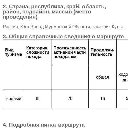
2. Страна, республика, край, область,
район, подрайон, массив (место
проведения)
Россия, Юго-Запад Мурманской Области, заказник Кутса.
3. Общие справочные сведения о маршруте
Категория
Протяженность
Вид
Продолжи-
сложности
активной части
туризма
тельность
похода
похода, км
ход
общая
дн
водный
III
70
16
4. Подробная нитка маршрута