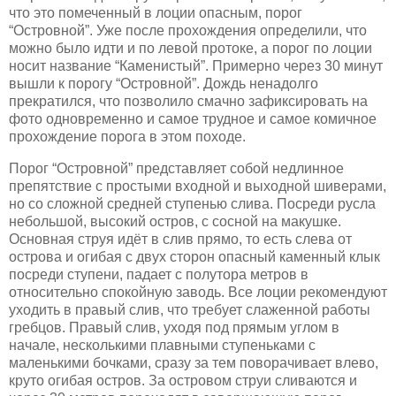
что это помеченный в лоции опасным, порог
“Островной”. Уже после прохождения определили, что
можно было идти и по левой протоке, а порог по лоции
носит название “Каменистый”. Примерно через 30 минут
вышли к порогу “Островной”. Дождь ненадолго
прекратился, что позволило смачно зафиксировать на
фото одновременно и самое трудное и самое комичное
прохождение порога в этом походе.
Порог “Островной” представляет собой недлинное
препятствие с простыми входной и выходной шиверами,
но со сложной средней ступенью слива. Посреди русла
небольшой, высокий остров, с сосной на макушке.
Основная струя идёт в слив прямо, то есть слева от
острова и огибая с двух сторон опасный каменный клык
посреди ступени, падает с полутора метров в
относительно спокойную заводь. Все лоции рекомендуют
уходить в правый слив, что требует слаженной работы
гребцов. Правый слив, уходя под прямым углом в
начале, несколькими плавными ступеньками с
маленькими бочками, сразу за тем поворачивает влево,
круто огибая остров. За островом струи сливаются и