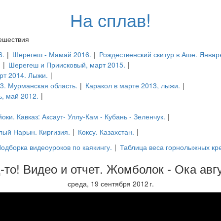
На сплав!
тешествия
6.
|
Шерегеш - Мамай 2016.
|
Рождественский скитур в Аше. Январ
.
|
Шерегеш и Приисковый, март 2015.
|
рт 2014. Лыжи.
|
13. Мурманская область.
|
Каракол в марте 2013, лыжи.
|
ь, май 2012.
|
оки. Кавказ: Аксаут- Уллу-Кам - Кубань - Зеленчук.
|
ый Нарын. Киргизия.
|
Коксу. Казахстан.
|
одборка видеоуроков по каякингу.
|
Таблица веса горнолыжных кр
-то! Видео и отчет. Жомболок - Ока авгу
среда, 19 сентября 2012 г.