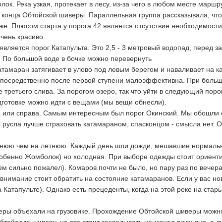
к. Река узкая, протекает в лесу, из-за чего 
в любом месте маршру
 конца Обтойской шиверы. Параллельная группа рассказывала, что
же. Плюсом старта у порога 42 является отсутствие необходимости
очень красиво.
яется порог Катапульта. Это 2,5 - 3 метровый водопад, перед зах
 По большой воде в 
бочке можно перевернуть 
амаран затягивает в улово под левым берегом и наваливает на кам
посредственно после первой ступени малоэффективна. При большо
 третьего слива. За порогом озеро, так что уйти в следующий поро
дготовке можно идти с вещами (мы вещи обнесли). 
ва или справа. Самым интересным был порог Окинский. Мы обошли 
русла лучше страховать катамараном, спасконцом - смысла нет. О
еннюю чем на летнюю. Каждый день шли дожди, мешавшие нормальн
собенно Жомболок) но холодная. При выборе одежды стоит ориенти
ем сильно пожалел). Комаров почти не было, но пару раз по вечер
нимание стоит обратить на состояние катамаранов. Если у вас но
 Катапульте). Однако есть прецеденты, когда на этой реке на ста
веры объехали на грузовике. Прохождение Обтойской шиверы можно