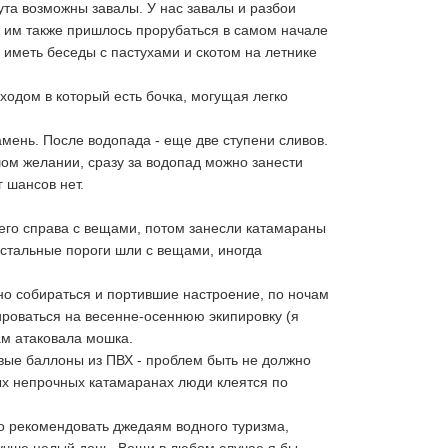
та 
возможны завалы. У нас завалы и разбои 
 им также пришлось прорубаться в самом начале 
 иметь беседы с пастухами и скотом на летнике 
одом в который есть бочка, могущая легко 
ень. После водопада - еще две ступени сливов. 
м желании, сразу за водопад можно занести 
г шансов нет.
его справа с вещами, потом занесли катамараны 
стальные пороги шли с вещами, иногда 
о собираться и портившие настроение, по ночам 
роваться на весенне-осеннюю экипировку (я 
ам атаковала мошка.
вые баллоны из ПВХ - проблем быть не должно 
рых непрочных катамаранах люди клеятся по 
 рекомендовать джедаям водного туризма, 