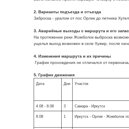
2. 
Варианты подъезда и отъезда
Заброска - уралом от пос Орлик до летника Хутел
3. 
Аварийные выходы с маршрута и его запа
На протяжении реки Жомболок выброска возможна 
ущелья выход возможен в селе Хужир, после нача
4.
Изменения маршрута и их причины
 График прохождения не отличался от первонача
5. 
График движения
Дата
Дни
Участок
4.08 - 8.08
3
Самара - Иркутск
8.08
1
Иркутск - Орлик - Жомболок п