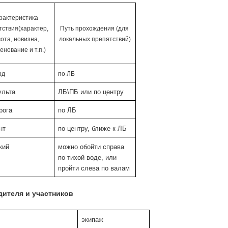
рактеристика 
ствия(характер, 
Путь прохождения (для 
ота, новизна, 
локальных препятствий)
енование и т.п.)
рд
по ЛБ
ульта
ЛБ\ПБ или по центру
рога
по ЛБ
нт
по центру, ближе к ЛБ
кий
можно обойти справа 
по тихой воде, или 
пройти слева по валам
одителя и участников
экипаж