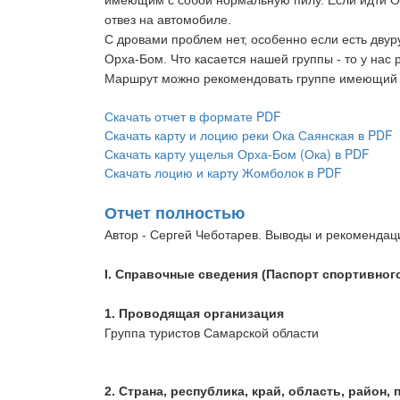
имеющим с собой нормальную пилу. Если идти Обт
отвез на автомобиле.
С дровами проблем нет, особенно если есть двур
Орха-Бом. Что касается нашей группы - то у нас р
Маршрут можно рекомендовать группе имеющий о
Скачать отчет в формате PDF
Скачать карту и лоцию реки Ока Саянская в PDF
Скачать карту ущелья Орха-Бом (Ока) в PDF
Скачать лоцию и карту Жомболок в PDF
Отчет полностью
Автор - Сергей Чеботарев. Выводы и рекомендаци
I. Справочные сведения (Паспорт спортивног
1. 
Проводящая организация
Группа туристов Самарской области
2. 
Страна, республика, край, область, район,