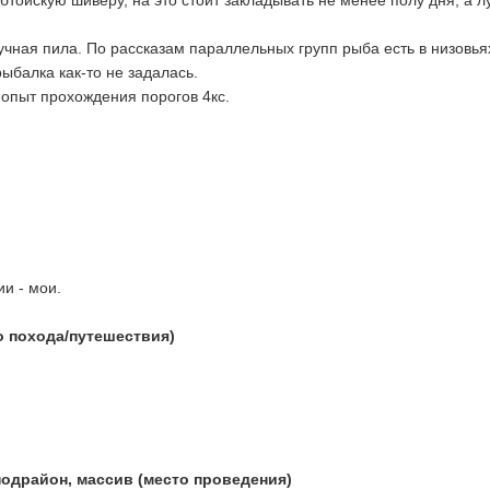
ойскую шиверу, на это стоит закладывать не менее полу дня, а л
учная пила. По рассказам параллельных групп рыба есть в низовь
ыбалка как-то не задалась. 
пыт прохождения порогов 4кс. 
и - мои. 
о похода/путешествия)
 подрайон, массив (место проведения)