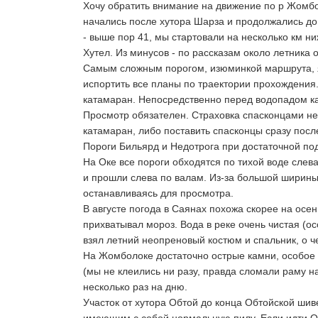
Хочу обратить внимание на движение по р Жомболо
начались после хутора Шарза и продолжались до
- выше пор 41, мы стартовали на несколько км ни
Хутел. Из минусов - по рассказам около летника 
Самым сложным порогом, изюминкой маршрута, явл
испортить все планы по траектории прохождения.
катамаран. Непосредственно перед водопадом кат
Просмотр обязателен. Страховка спасконцами не
катамаран, либо поставить спасконцы сразу после
Пороги Бильярд и Недотрога при достаточной по
На Оке все пороги обходятся по тихой воде сле
и прошли слева по валам. Из-за большой ширины 
останавливаясь для просмотра.
В августе погода в Саянах похожа скорее на ос
прихватывал мороз. Вода в реке очень чистая (о
взял летний неопреновый костюм и спальник, о ч
На Жомболоке достаточно острые камни, особое в
(мы не клеились ни разу, правда сломали раму на
несколько раз на дню.
Участок от хутора Обтой до конца Обтойской ши