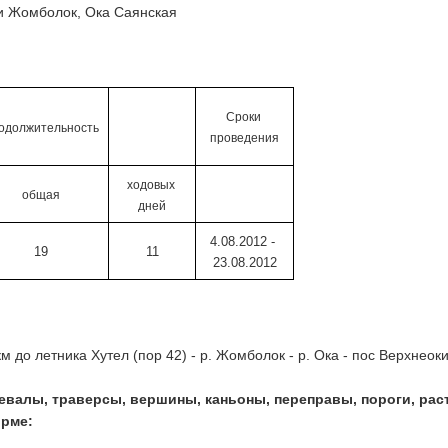
ки Жомболок, Ока Саянская
Сроки 
одолжительность
проведения
ходовых 
общая
дней
4.08.2012 - 
19
11
23.08.2012
5 км до летника Хутел (пор 42) - р. Жомболок - р. Ока - пос Верхнео
евалы, траверсы, вершины, каньоны, переправы, пороги, раст
орме: