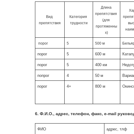
Длина 
Ха
препятствия 
Вид 
Категория 
препят
(для 
препятствия
трудности
выс
протяженны
наим
х)
 порог
5
500 м
Билья
порог 
5 
600 м
Катап
порог
5 
400 км
Недот
попрог
4
50 м
Вариа
порог
4+
800 м
Окинс
6. 
Ф.И.О., адрес, телефон, факс, e-mail руков
ФИО
адрес, тлф