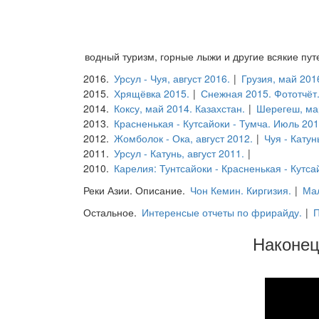
водный туризм, горные лыжи и другие всякие пу
2016.
Урсул - Чуя, август 2016.
|
Грузия, май 201
2015.
Хрящёвка 2015.
|
Снежная 2015. Фототчёт
2014.
Коксу, май 2014. Казахстан.
|
Шерегеш, ма
2013.
Красненькая - Кутсайоки - Тумча. Июль 20
2012.
Жомболок - Ока, август 2012.
|
Чуя - Катун
2011.
Урсул - Катунь, август 2011.
|
2010.
Карелия: Тунтсайоки - Красненькая - Кутсай
Реки Азии. Описание.
Чон Кемин. Киргизия.
|
Мал
Остальное.
Интеренсые отчеты по фрирайду.
|
П
Наконец