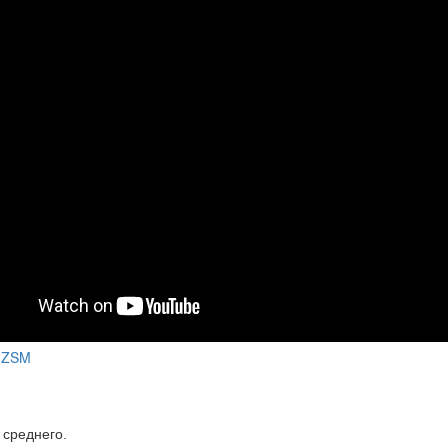
JmZSM
среднего.
