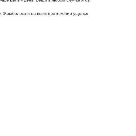
учше целый день. Вещи в любом случае я бы 
ях Жомболока и на всем протяжении ущелья 