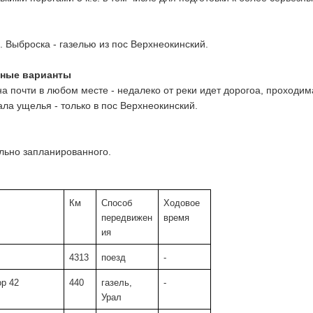
. Выброска - газелью из пос Верхнеокинский.
сные варианты
почти в любом месте - недалеко от реки идет дорогоа, проходимая
ла ущелья - только в пос Верхнеокинский. 
льно запланированного. 
Км 
Способ 
Ходовое 
передвижен
время
ия
4313
поезд
-
ор 42
440
газель, 
-
Урал