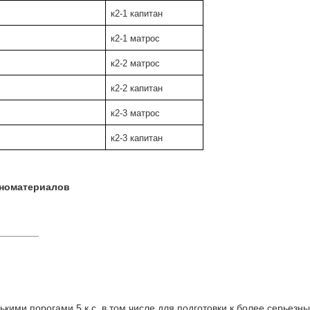
к2-1 капитан
к2-1 матрос
к2-2 матрос
к2-2 капитан
к2-3 матрос
к2-3 капитан
иноматериалов
_______
кими порогами 5 к.с. в том числе для подготовки к более серьез